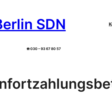
Berlin SDN
K
☎️ 030 – 93 67 80 57
nfortzahlungsbe