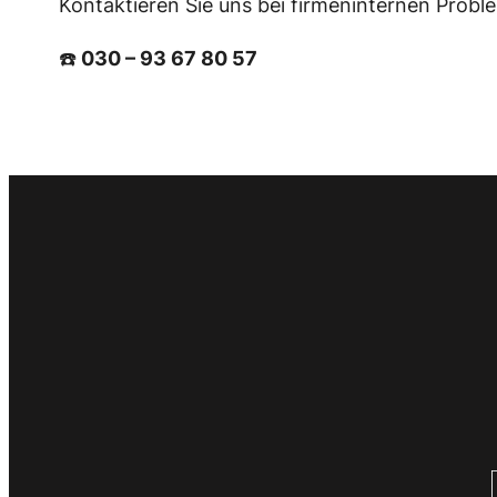
Kontaktieren Sie uns bei firmeninternen Probl
☎️
030 – 93 67 80 57