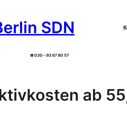
Berlin SDN
K
☎️ 030 – 93 67 80 57
ktivkosten ab 55